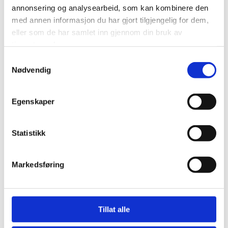
annonsering og analysearbeid, som kan kombinere den
PRYSMIAN
med annen informasjon du har gjort tilgjengelig for dem,
Global produsent av kraft- og industrikabler med
eller som de har samlet inn gjennom din bruk av
løsninger for kraner, mobile installasjoner og tunge
tjenestene deres.
industrielle applikasjoner.
Samtykkevalg
Nødvendig
LAST NED KATALOG
Egenskaper
Statistikk
UTV CAVI
Spesialist på fleksible industrikabler for kraner,
Markedsføring
festoonsystemer og kabeltromler.
NETTSIDE
Tillat alle