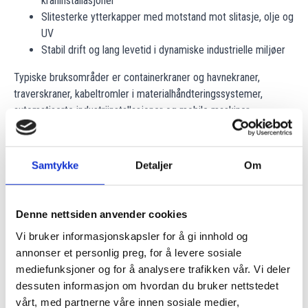
kraninstallasjoner
Slitesterke ytterkapper med motstand mot slitasje, olje og
UV
Stabil drift og lang levetid i dynamiske industrielle miljøer
Typiske bruksområder er containerkraner og havnekraner,
traverskraner, kabeltromler i materialhåndteringssystemer,
automatiserte industriinstallasjoner og mobile maskiner.
Samtykke
Detaljer
Om
Våre produsenter
Denne nettsiden anvender cookies
Vi leverer kabler for kran- og trommelapplikasjoner, i hovedsak
Vi bruker informasjonskapsler for å gi innhold og
fra 3 etablerte produsenter.
annonser et personlig preg, for å levere sosiale
mediefunksjoner og for å analysere trafikken vår. Vi deler
dessuten informasjon om hvordan du bruker nettstedet
vårt, med partnerne våre innen sosiale medier,